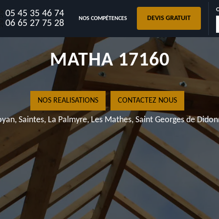
05 45 35 46 74
DEVIS GRATUIT
NOS COMPÉTENCES
CHARPENTE BLANZAC LES
06 65 27 75 28
MATHA 17160
NOS REALISATIONS
CONTACTEZ NOUS
yan, Saintes, La Palmyre, Les Mathes, Saint Georges de Dido