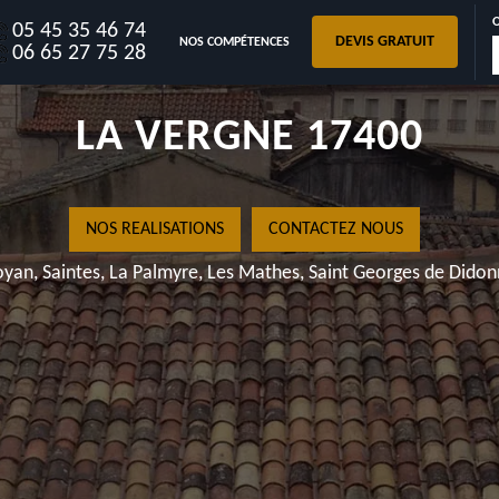
05 45 35 46 74
DEVIS GRATUIT
NOS COMPÉTENCES
RÉPARATION 
06 65 27 75 28
LA VERGN
NOS REALISATIONS
C
Royan, Saintes, La Palmyre, Les Mat