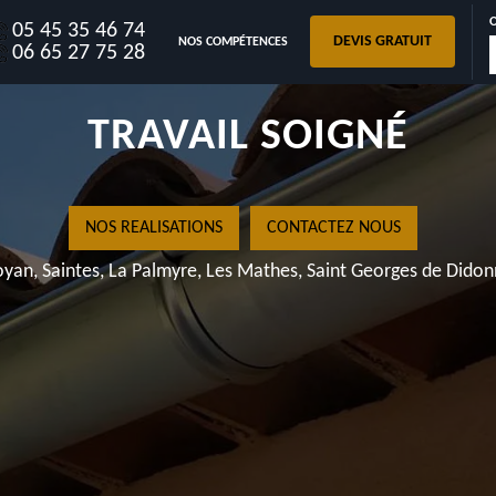
05 45 35 46 74
DEVIS GRATUIT
NOS COMPÉTENCES
SUR BOUTONNE 17470
06 65 27 75 28
TRAVAIL SOIGNÉ
NOS REALISATIONS
CONTACTEZ NOUS
yan, Saintes, La Palmyre, Les Mathes, Saint Georges de Dido