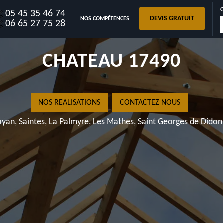
05 45 35 46 74
DEVIS GRATUIT
NOS COMPÉTENCES
CHARPENTE NEUVICQ LE
06 65 27 75 28
CHATEAU 17490
NOS REALISATIONS
CONTACTEZ NOUS
yan, Saintes, La Palmyre, Les Mathes, Saint Georges de Dido