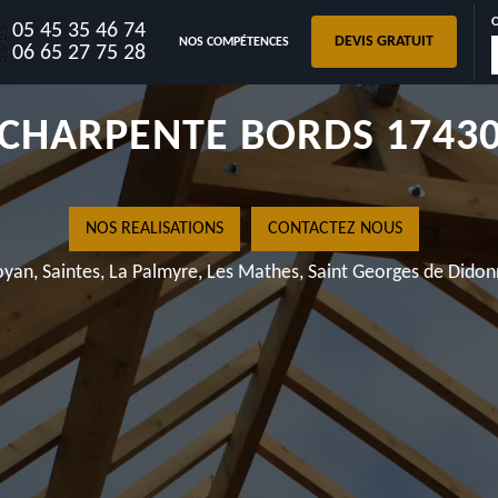
05 45 35 46 74
DEVIS GRATUIT
NOS COMPÉTENCES
DE TRAITEMENT DE
06 65 27 75 28
CHARPENTE BORDS 1743
NOS REALISATIONS
CONTACTEZ NOUS
yan, Saintes, La Palmyre, Les Mathes, Saint Georges de Dido