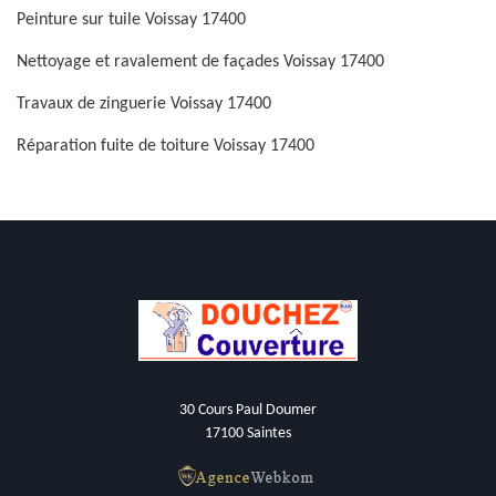
Peinture sur tuile Voissay 17400
Nettoyage et ravalement de façades Voissay 17400
Travaux de zinguerie Voissay 17400
Réparation fuite de toiture Voissay 17400
30 Cours Paul Doumer
17100 Saintes