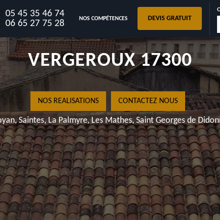
05 45 35 46 74
DEVIS GRATUIT
NOS COMPÉTENCES
RÉPARATI
06 65 27 75 28
VERGE
NOS REALISATI
Royan, Saintes, La Palmyre