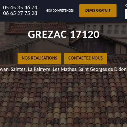
05 45 35 46 74
DEVIS GRATUIT
NOS COMPÉTENCES
RÉPARATION DE T
06 65 27 75 28
GREZAC 171
NOS REALISATIONS
CONTACTEZ
Royan, Saintes, La Palmyre, Les Mathes, Saint