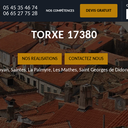
05 45 35 46 74
DEVIS GRATUIT
NOS COMPÉTENCES
PEINTURE SUR TUILE
06 65 27 75 28
TORXE 17380
NOS REALISATIONS
CONTACTEZ NOUS
yan, Saintes, La Palmyre, Les Mathes, Saint Georges de Dido