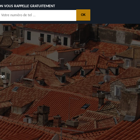
ON VOUS RAPPELLE GRATUITEMENT
EGLISES D ARGENTEUIL
17400
NOS REALISATIONS
CONTACTEZ NOUS
yan, Saintes, La Palmyre, Les Mathes, Saint Georges de Dido