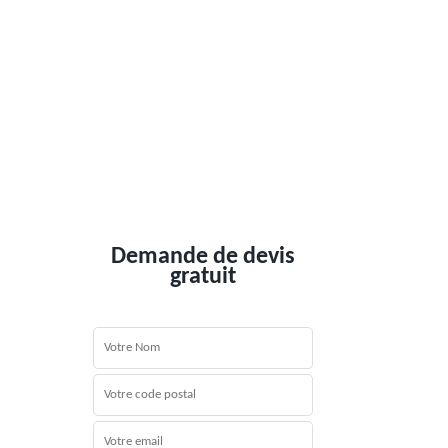
Demande de devis
gratuit