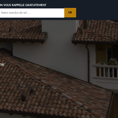
ON VOUS RAPPELLE GRATUITEMENT
Roya