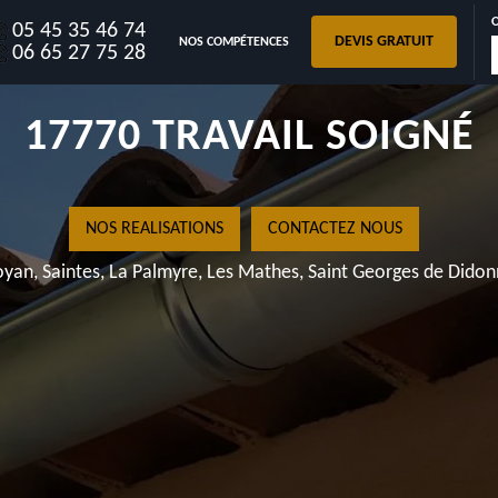
05 45 35 46 74
DEVIS GRATUIT
NOS COMPÉTENCES
HILAIRE DE VILLEFRANCH
06 65 27 75 28
17770 TRAVAIL SOIGNÉ
NOS REALISATIONS
CONTACTEZ NOUS
yan, Saintes, La Palmyre, Les Mathes, Saint Georges de Dido