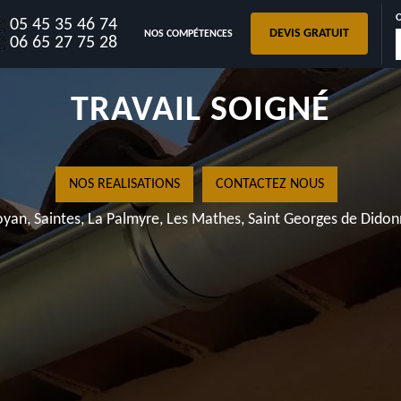
05 45 35 46 74
DEVIS GRATUIT
NOS COMPÉTENCES
GOUTTIÈRES LUZAC 1732
06 65 27 75 28
TRAVAIL SOIGNÉ
NOS REALISATIONS
CONTACTEZ NOUS
yan, Saintes, La Palmyre, Les Mathes, Saint Georges de Dido