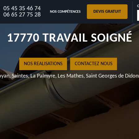
05 45 35 46 74
DEVIS GRATUIT
NOS COMPÉTENCES
GOUTTIÈRES LA FREDIER
06 65 27 75 28
17770 TRAVAIL SOIGNÉ
NOS REALISATIONS
CONTACTEZ NOUS
yan, Saintes, La Palmyre, Les Mathes, Saint Georges de Dido