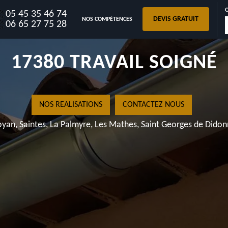
05 45 35 46 74
DEVIS GRATUIT
NOS COMPÉTENCES
GOUTTIÈRES CHERVETTE
06 65 27 75 28
17380 TRAVAIL SOIGNÉ
NOS REALISATIONS
CONTACTEZ NOUS
yan, Saintes, La Palmyre, Les Mathes, Saint Georges de Dido