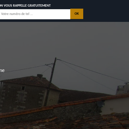
ON VOUS RAPPELLE GRATUITEMENT
TOITURE SAINT VAIZE
17100
NOS REALISATIONS
CONTACTEZ NOUS
intes, La Palmyre, Les Mathes, Saint Georges de Didonne