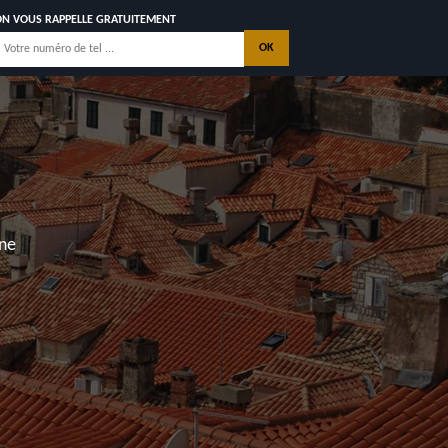
ON VOUS RAPPELLE GRATUITEMENT
DE CONAC 17150 AVEC
GARANTIE DÉCÉNNALE
NOS REALISATIONS
CONTACTEZ NOUS
yan, Saintes, La Palmyre, Les Mathes, Saint Georges de Dido