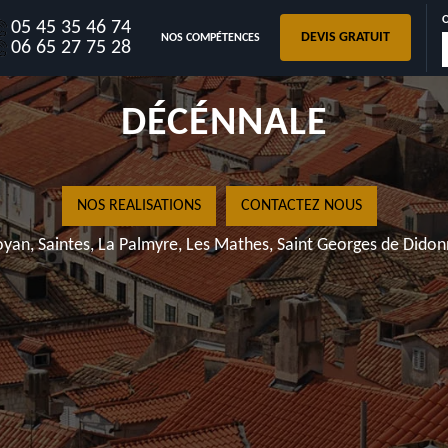
05 45 35 46 74
DEVIS GRATUIT
NOS COMPÉTENCES
AVEC GARANT
06 65 27 75 28
DÉCÉNNAL
NOS REALISATIONS
CONTACTEZ
Royan, Saintes, La Palmyre, Les Mathes, Saint