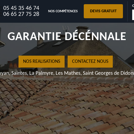
05 45 35 46 74
DEVIS GRATUIT
NOS COMPÉTENCES
D ARNOULT 17250 AVEC
06 65 27 75 28
GARANTIE DÉCÉNNALE
NOS REALISATIONS
CONTACTEZ NOUS
yan, Saintes, La Palmyre, Les Mathes, Saint Georges de Dido