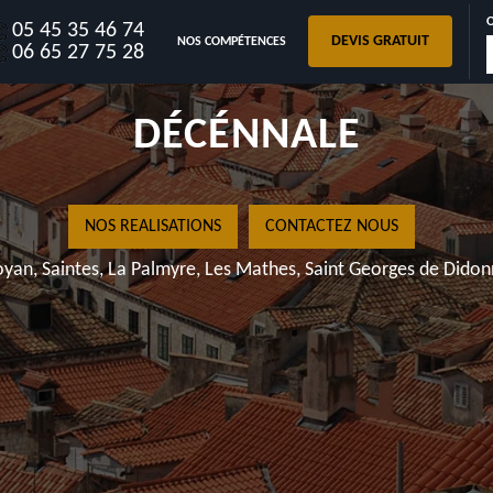
05 45 35 46 74
DEVIS GRATUIT
NOS COMPÉTENCES
17800 A
06 65 27 75 28
DÉ
NOS REALISATI
Royan, Saintes, La Palmyre