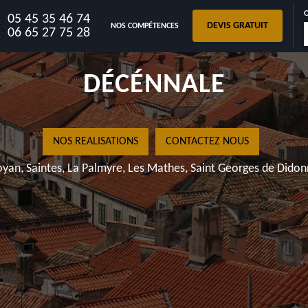
05 45 35 46 74
DEVIS GRATUIT
NOS COMPÉTENCES
17220 AVEC G
06 65 27 75 28
DÉCÉNN
NOS REALISATIONS
CONT
Royan, Saintes, La Palmyre, Les Mathes,