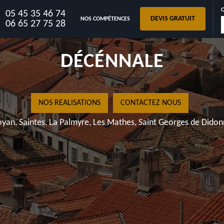
05 45 35 46 74
DEVIS GRATUIT
NOS COMPÉTENCES
17520 AVE
06 65 27 75 28
DÉCÉ
NOS REALISATIONS
Royan, Saintes, La Palmyre, Les