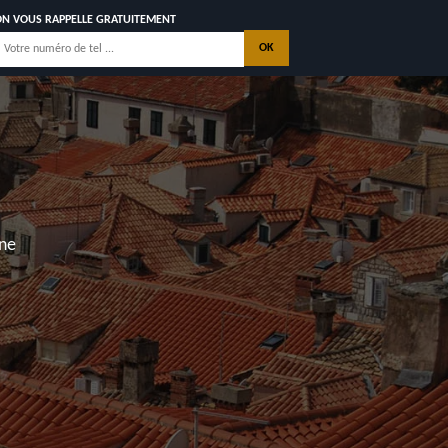
ON VOUS RAPPELLE GRATUITEMENT
AVEC GARANTIE
DÉCÉNNALE
 REALISATIONS
CONTACTEZ NOUS
 La Palmyre, Les Mathes, Saint Georges de Didonne