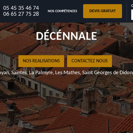
05 45 35 46 74
DEVIS GRATUIT
NOS COMPÉTENCES
17220 AVEC GARANTIE
06 65 27 75 28
DÉCÉNNALE
NOS REALISATIONS
CONTACTEZ NOUS
yan, Saintes, La Palmyre, Les Mathes, Saint Georges de Dido