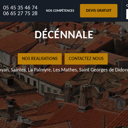
05 45 35 46 74
DEVIS GRATUIT
NOS COMPÉTENCES
17520 A
06 65 27 75 28
DÉ
NOS REALISATI
Royan, Saintes, La Palmyre